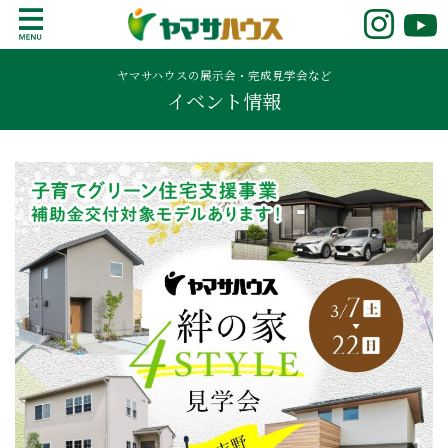
S
k
鹿児島で注文住宅ならヤマサハウス
新築の注文住宅や建売モデルハウスをお探し
i
の方はこちら。鹿児島県内で11年連続ナンバ
ヤマサハウスの展示会・完成見学会など
p
イベント情報
ーワンの実績を誇る、絆の家でおなじみの
t
ヤマサハウス。展示場情報や家づくりのこだ
o
わりをご覧ください。
c
o
n
t
e
n
t