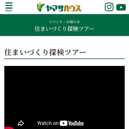
S
k
鹿児島で注文住宅ならヤマサハウス
新築の注文住宅や建売モデルハウスをお探し
i
の方はこちら。鹿児島県内で11年連続ナンバ
イベント・お知らせ
p
住まいづくり探検ツアー
ーワンの実績を誇る、絆の家でおなじみの
t
ヤマサハウス。展示場情報や家づくりのこだ
o
わりをご覧ください。
c
住まいづくり探検ツアー
o
n
t
e
n
t