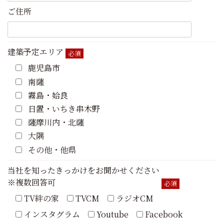
ご住所
建築予定エリア
必須
鹿児島市
南薩
霧島・姶良
日置・いちき串木野
薩摩川内・北薩
大隅
その他・他県
当社を知ったきっかけをお聞かせください
※複数回答可
必須
TV絆の家
TVCM
ラジオCM
インスタグラム
Youtube
Facebook