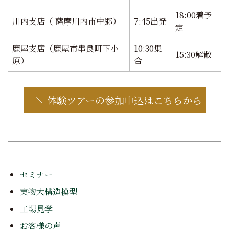
18:00着予
川内支店（ 薩摩川内市中郷）
7:45出発
定
鹿屋支店（鹿屋市串良町下小
10:30集
15:30解散
原）
合
体験ツアーの参加申込はこちらから
セミナー
実物大構造模型
工場見学
お客様の声