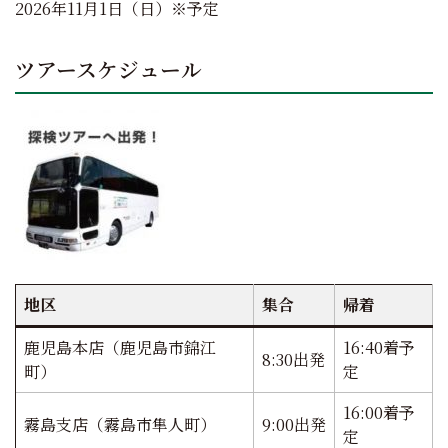
2026年11月1日（日）※予定
ツアースケジュール
地区
集合
帰着
鹿児島本店（鹿児島市錦江
16:40着予
8:30出発
町）
定
16:00着予
霧島支店（霧島市隼人町）
9:00出発
定