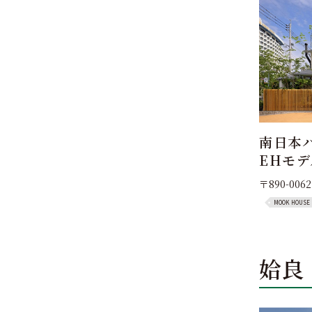
南日本
EHモ
〒890-006
MOOK HOUSE
姶良