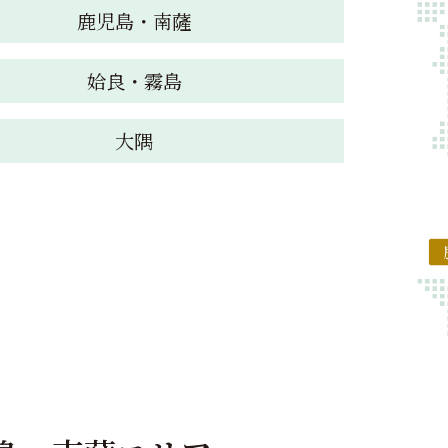
鹿児島・南薩
姶良・霧島
大隅