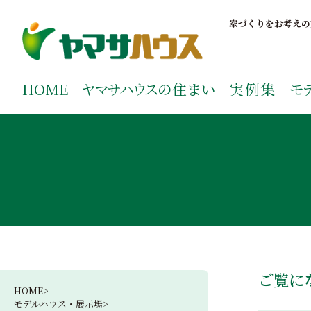
S
k
家づくりをお考えの
i
p
鹿児島で注文住宅ならヤマサハウス
新築の注文住宅や建売モデルハウスをお探しの方はこちら
t
ご覧ください。
HOME
ヤマサハウス
の住まい
実例集
モ
o
c
o
n
t
e
n
t
ご覧に
HOME>
モデルハウス・展示場>