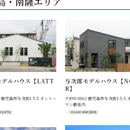
島・南薩エリア
デルハウス【LATT
与次郎モデルハウス【N
R】
62 鹿児島市与次郎1-5-5 オンリー
〒890-0062 鹿児島市与次郎1-5-5
ワン敷地内
 [LATTE]
KULASIC HOME [NOIR]