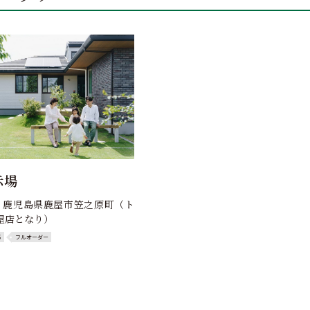
示場
023 鹿児島県鹿屋市笠之原町（ト
屋店となり）
S
フルオーダー