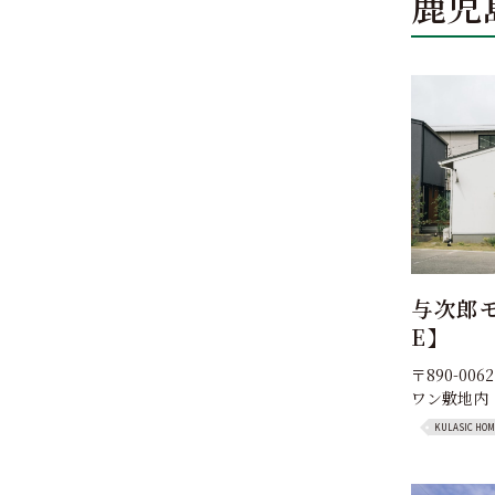
鹿児
与次郎モ
E】
〒890-00
ワン敷地内
KULASIC HOME