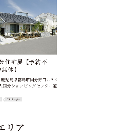
国分住宅展【予約不
中無休】
43 鹿児島県霧島市国分野口西9-3
隼人国分ショッピングセンター道
S
フルオーダー
エリア