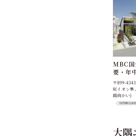
MBC
要・年
〒899-43
8(イオン
路向かい)
YUTORI CLAS
大隅