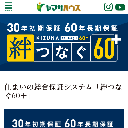
S
k
鹿児島で注文住宅ならヤマサハウス
新築の注文住宅や建売モデルハウスをお探し
i
の方はこちら。鹿児島県内で11年連続ナンバ
p
ーワンの実績を誇る、絆の家でおなじみの
t
ヤマサハウス。展示場情報や家づくりのこだ
o
わりをご覧ください。
c
o
n
t
e
n
住まいの総合保証システム「絆つな
t
ぐ60＋」