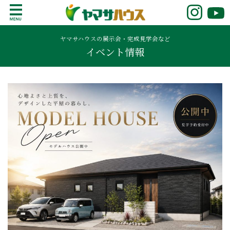
S
k
鹿児島で注文住宅ならヤマサハウス
新築の注文住宅や建売モデルハウスをお探し
i
の方はこちら。鹿児島県内で11年連続ナンバ
ヤマサハウスの展示会・完成見学会など
p
イベント情報
ーワンの実績を誇る、絆の家でおなじみの
t
ヤマサハウス。展示場情報や家づくりのこだ
o
わりをご覧ください。
c
o
n
t
e
n
t