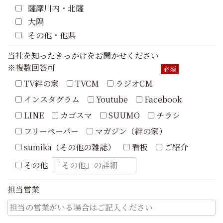
薩摩川内・北薩
大隅
その他・他県
当社を知ったきっかけをお聞かせください
※複数回答可
必須
TV絆の家
TVCM
ラジオCM
インスタグラム
Youtube
Facebook
LINE
カゴスマ
SUUMO
チラシ
フリーペーパー
マガジン（絆の家）
sumika（その他の雑誌）
看板
ご紹介
その他
担当営業