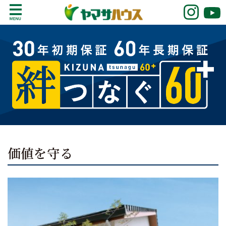
S
k
鹿児島で注文住宅ならヤマサハウス
新築の注文住宅や建売モデルハウスをお探し
i
の方はこちら。鹿児島県内で11年連続ナンバ
p
ーワンの実績を誇る、絆の家でおなじみの
t
ヤマサハウス。展示場情報や家づくりのこだ
o
わりをご覧ください。
c
o
n
t
e
n
価値を守る
t