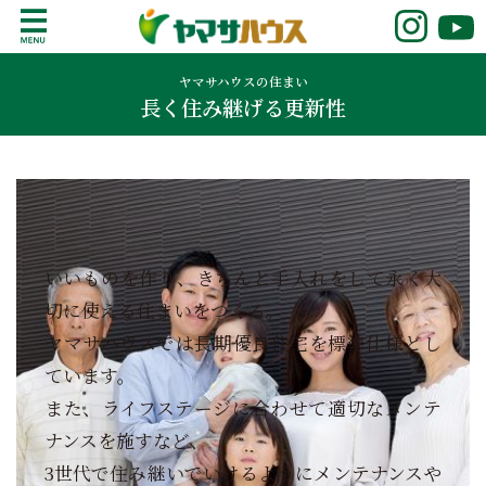
S
k
鹿児島で注文住宅ならヤマサハウス
新築の注文住宅や建売モデルハウスをお探し
i
の方はこちら。鹿児島県内で11年連続ナンバ
ヤマサハウスの住まい
p
長く住み継げる更新性
ーワンの実績を誇る、絆の家でおなじみの
t
ヤマサハウス。展示場情報や家づくりのこだ
o
わりをご覧ください。
c
o
n
t
e
いいものを作り、きちんと手入れをして永く大
n
切に使える住まいをつくる。
t
ヤマサハウスでは長期優良住宅を標準仕様とし
ています。
また、ライフステージに合わせて適切なメンテ
ナンスを施すなど、
3世代で住み継いでいけるようにメンテナンスや