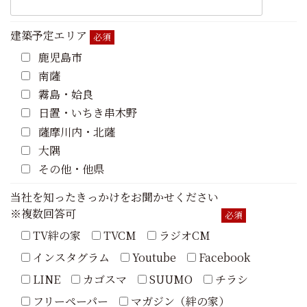
建築予定エリア
必須
鹿児島市
南薩
霧島・姶良
日置・いちき串木野
薩摩川内・北薩
大隅
その他・他県
当社を知ったきっかけをお聞かせください
※複数回答可
必須
TV絆の家
TVCM
ラジオCM
インスタグラム
Youtube
Facebook
LINE
カゴスマ
SUUMO
チラシ
フリーペーパー
マガジン（絆の家）