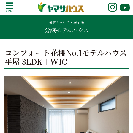
S
k
鹿児島で注文住宅ならヤマサハウス
新築の注文住宅や建売モデルハウスをお探し
i
の方はこちら。鹿児島県内で11年連続ナンバ
モデルハウス・展示場
p
分譲モデルハウス
ーワンの実績を誇る、絆の家でおなじみの
t
ヤマサハウス。展示場情報や家づくりのこだ
o
わりをご覧ください。
c
コンフォート花棚No.1モデルハウス
o
平屋 3LDK＋WIC
n
t
e
n
t