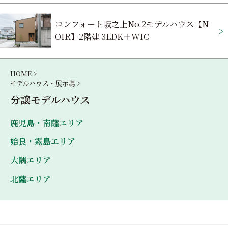
ビ
コンフォート坂之上No.2モデルハウス【N
ゲ
OIR】2階建 3LDK＋WIC
ー
シ
HOME >
モデルハウス・展示場 >
ョ
分譲モデルハウス
ン
鹿児島・南薩エリア
姶良・霧島エリア
大隅エリア
北薩エリア