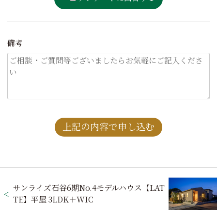
備考
投
サンライズ石谷6期No.4モデルハウス【LAT
稿
TE】平屋 3LDK＋WIC
ナ