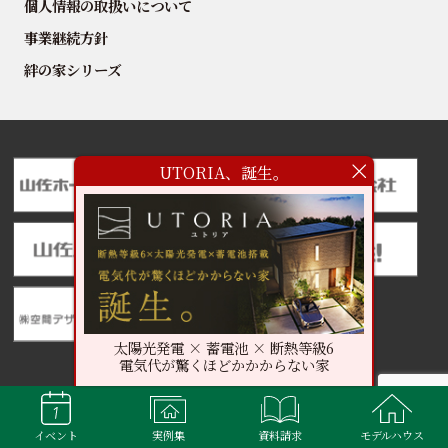
個人情報の取扱いについて
事業継続方針
絆の家シリーズ
UTORIA、誕生。
太陽光発電 × 蓄電池 × 断熱等級6
電気代が驚くほどかかからない家
イベント
実例集
資料請求
モデルハウス