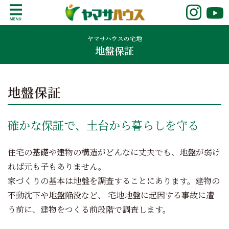
S
k
鹿児島で注文住宅ならヤマサハウス
新築の注文住宅や建売モデルハウスをお探し
i
の方はこちら。鹿児島県内で11年連続ナンバ
ヤマサハウスの宅地
p
地盤保証
ーワンの実績を誇る、絆の家でおなじみの
t
ヤマサハウス。展示場情報や家づくりのこだ
o
わりをご覧ください。
c
地盤保証
o
n
t
確かな保証で、土台から暮らしを守る
e
n
住宅の基礎や建物の構造がどんなに丈夫でも、地盤が弱け
t
れば元も子もありません。
家づくりの基本は地盤を調査することにあります。建物の
不動沈下や地盤陥没など、 宅地地盤に起因する事故に遭
う前に、建物をつくる前段階で調査します。