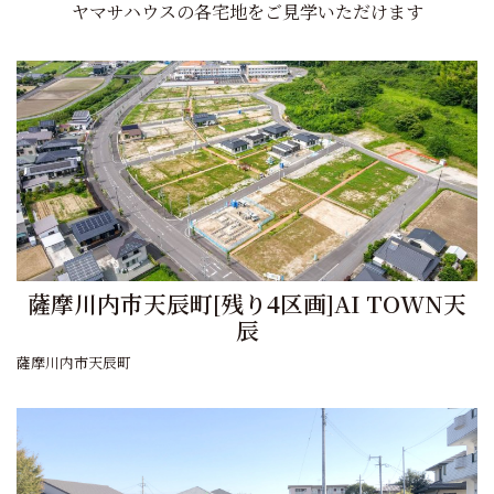
ヤマサハウスの各宅地をご見学いただけます
薩摩川内市天辰町[残り4区画]AI TOWN天
辰
薩摩川内市天辰町