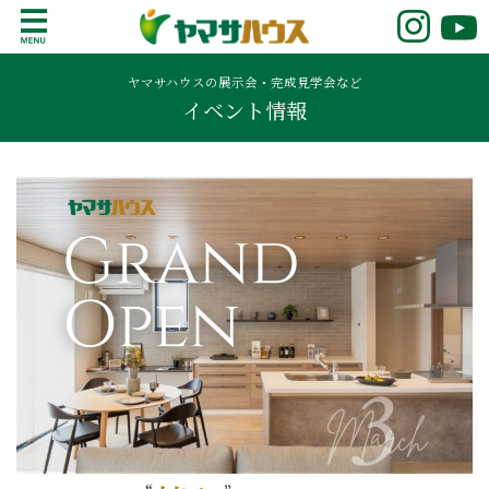
S
k
鹿児島で注文住宅ならヤマサハウス
新築の注文住宅や建売モデルハウスをお探し
i
の方はこちら。鹿児島県内で11年連続ナンバ
ヤマサハウスの展示会・完成見学会など
p
イベント情報
ーワンの実績を誇る、絆の家でおなじみの
t
ヤマサハウス。展示場情報や家づくりのこだ
o
わりをご覧ください。
c
o
n
t
e
n
t