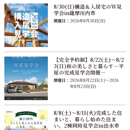
8/30(日)構造＆入居宅のW見
学会in薩摩川内市
開催日：
2026年8月30日(日)
【完全予約制】8/22(土)～8/2
3(日)和の美しさと暮らす－平
屋の完成見学会開催－
開催日：
2026年8月22日(土)～2026
年8月23日(日)
8/8(土)～8/11(火)完成した住
まいと、暮らし始めた住ま
い。2棟同時見学会in出水市