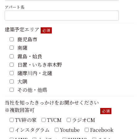
アパート名
建築予定エリア
必須
鹿児島市
南薩
霧島・姶良
日置・いちき串木野
薩摩川内・北薩
大隅
その他・他県
当社を知ったきっかけをお聞かせください
※複数回答可
必須
TV絆の家
TVCM
ラジオCM
インスタグラム
Youtube
Facebook