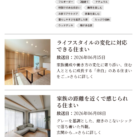
フルオーダー
2階建て
ナチュラル
吹抜けのある住まい
趣味を楽しむ
お家でアウトドア
家事を楽しむ
暮らしやすさを追求した家
たっぷり収納
ウッドデッキ
庭がある家
ライフスタイルの変化に対応
できる住まい
放送日：
2026年06月15日
家族構成や働き方の変化に寄り添い、住む
人とともに成長する「余白」のある住まい
をご...»さらに詳しく
家族の距離を近くで感じられ
る住まい
放送日：
2026年06月08日
グレーを基調とした、飽きのこないシック
で落ち着いた外観。
玄関から...»さらに詳しく