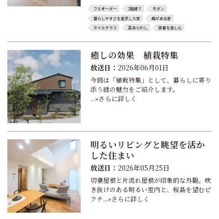
フルオーダー
2階建て
モダン
暮らしやすさを追求した家
庭がある家
タイルテラス
梁あらわし
家事を楽しむ
癒しの効果 植栽特集
放送日：
2026年06月01日
今回は「植栽特集」として、暮らしに寄り
添う緑の魅力をご紹介します。
...»さらに詳しく
明るいリビングと眺望を活か
した住まい
放送日：
2026年05月25日
切妻屋根と片流れ屋根が印象的な外観。吹
き抜けのある明るい室内と、桜島を望むピ
クチ...»さらに詳しく