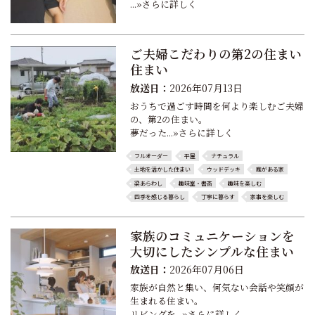
...»さらに詳しく
ご夫婦こだわりの第2の住まい
住まい
放送日：
2026年07月13日
おうちで過ごす時間を何より楽しむご夫婦
の、第2の住まい。
夢だった...»さらに詳しく
フルオーダー
平屋
ナチュラル
土地を活かした住まい
ウッドデッキ
庭がある家
梁あらわし
趣味室・書斎
趣味を楽しむ
四季を感じる暮らし
丁寧に暮らす
家事を楽しむ
家族のコミュニケーションを
大切にしたシンプルな住まい
放送日：
2026年07月06日
家族が自然と集い、何気ない会話や笑顔が
生まれる住まい。
リビングを...»さらに詳しく