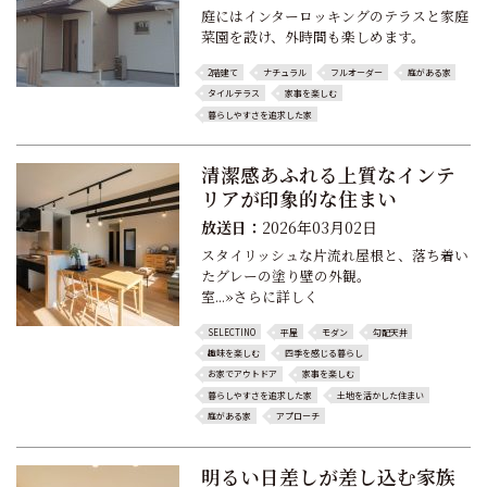
庭にはインターロッキングのテラスと家庭
菜園を設け、外時間も楽しめます。
2階建て
ナチュラル
フルオーダー
庭がある家
タイルテラス
家事を楽しむ
暮らしやすさを追求した家
清潔感あふれる上質なインテ
リアが印象的な住まい
放送日：
2026年03月02日
スタイリッシュな片流れ屋根と、落ち着い
たグレーの塗り壁の外観。
室...»さらに詳しく
SELECTINO
平屋
モダン
勾配天井
趣味を楽しむ
四季を感じる暮らし
お家でアウトドア
家事を楽しむ
暮らしやすさを追求した家
土地を活かした住まい
庭がある家
アプローチ
明るい日差しが差し込む家族