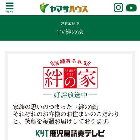
S
k
鹿児島で注文住宅ならヤマサハウス
新築の注文住宅や建売モデルハウスをお探し
i
の方はこちら。鹿児島県内で11年連続ナンバ
好評放送中
p
TV絆の家
ーワンの実績を誇る、絆の家でおなじみの
t
ヤマサハウス。展示場情報や家づくりのこだ
o
わりをご覧ください。
c
o
n
t
e
n
t
家族の思いのつまった『絆の家』
それぞれのお客様のお住まいのこだわり
と、笑顔を毎週お届けしております。