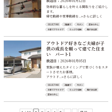
放送日：
2026年01月12日
効率的な暮らしを叶える間取りをご紹介し
ます。
帰宅動線や家事動線を...»さらに詳しく
SELECTINO
2階建て
モダン
梁あらわし
お家でアウトドア
たっぷり収納
庭がある家
アウトドア好きなご夫婦が子
供の成長を願って建てた住ま
い パート1
放送日：
2026年01月05日
家族が増えたタイミングで家づくりをスタ
ートさせたお客様。
アウトド...»さらに詳しく
SELECTINO
2階建て
モダン
お家でアウトドア
たっぷり収納
庭がある家
梁あらわし