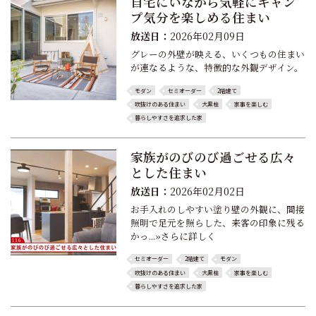
自宅にいながら気軽にキャン
プ気分を楽しめる住まい
放送日：
2026年02月09日
グレーの外壁が映える、いくつもの住まい
が連なるような、特徴的な外観デザイン。
モダン
セミオーダー
2階建て
吹抜けのある住まい
大黒柱
家事を楽しむ
暮らしやすさを追求した家
家族がのびのび過ごせる広々
とした住まい
放送日：
2026年02月02日
お手入れのしやすい塗り壁の外観に、間接
照明で足元を照らした、来客の印象に残る
かっ...»さらに詳しく
セミオーダー
2階建て
モダン
吹抜けのある住まい
大黒柱
家事を楽しむ
暮らしやすさを追求した家