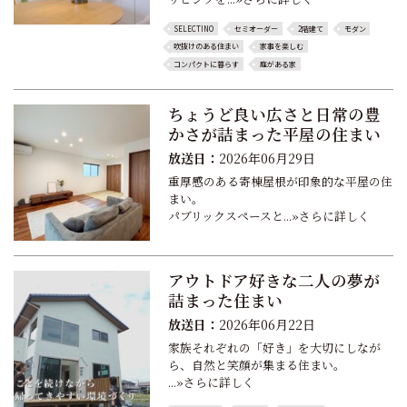
SELECTINO
セミオーダー
2階建て
モダン
吹抜けのある住まい
家事を楽しむ
コンパクトに暮らす
庭がある家
ちょうど良い広さと日常の豊
かさが詰まった平屋の住まい
放送日：
2026年06月29日
重厚感のある寄棟屋根が印象的な平屋の住
まい。
パブリックスペースと...»さらに詳しく
アウトドア好きな二人の夢が
詰まった住まい
放送日：
2026年06月22日
家族それぞれの「好き」を大切にしなが
ら、自然と笑顔が集まる住まい。
...»さらに詳しく