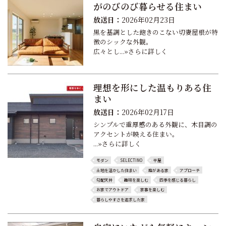
がのびのび暮らせる住まい
放送日：
2026年02月23日
黒を基調とした飽きのこない切妻屋根が特
徴のシックな外観。
広々とし...»さらに詳しく
理想を形にした温もりある住
まい
放送日：
2026年02月17日
シンプルで重厚感のある外観に、木目調の
アクセントが映える住まい。
...»さらに詳しく
モダン
SELECTINO
平屋
土地を活かした住まい
庭がある家
アプローチ
勾配天井
趣味を楽しむ
四季を感じる暮らし
お家でアウトドア
家事を楽しむ
暮らしやすさを追求した家