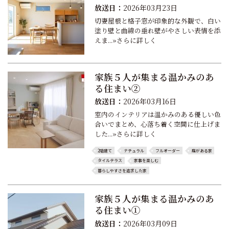
放送日：
2026年03月23日
切妻屋根と格子窓が印象的な外観で、白い
塗り壁と曲線の垂れ壁がやさしい表情を添
えま...»さらに詳しく
家族５人が集まる温かみのあ
る住まい②
放送日：
2026年03月16日
室内のインテリアは温かみのある優しい色
合いでまとめ、心落ち着く空間に仕上げま
した...»さらに詳しく
2階建て
ナチュラル
フルオーダー
庭がある家
タイルテラス
家事を楽しむ
暮らしやすさを追求した家
家族５人が集まる温かみのあ
る住まい①
放送日：
2026年03月09日