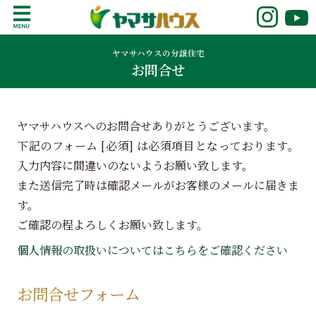
S
k
鹿児島で注文住宅ならヤマサハウス
新築の注文住宅や建売モデルハウスをお探し
i
の方はこちら。鹿児島県内で11年連続ナンバ
ヤマサハウスの分譲住宅
p
お問合せ
ーワンの実績を誇る、絆の家でおなじみの
t
ヤマサハウス。展示場情報や家づくりのこだ
o
わりをご覧ください。
c
ヤマサハウスへのお問合せありがとうございます。
o
n
下記のフォーム [必須] は必須項目となっております。
t
入力内容に間違いのないようお願い致します。
e
また送信完了時は確認メールがお客様のメールに届きま
n
す。
t
ご確認の程よろしくお願い致します。
個人情報の取扱いについてはこちらをご確認ください
お問合せフォーム