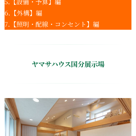
5.【設備・予算】編
6.【外構】編
7.【照明・配線・コンセント】編
ヤマサハウス国分展示場