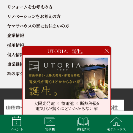
リフォームをお考えの方
リノベーションをお考えの方
ヤマサハウスの家にお住まいの方
企業情報
採用情報
UTORIA、誕生。
個人情報の取扱いについて
事業継続方針
絆の家シリーズ
太陽光発電 × 蓄電池 × 断熱等級6
電気代が驚くほどかかからない家
イベント
実例集
資料請求
モデルハウス