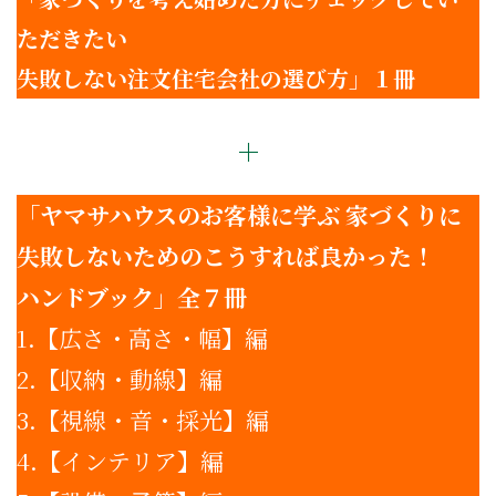
ただきたい
失敗しない注文住宅会社の選び方」１冊
＋
「ヤマサハウスのお客様に学ぶ 家づくりに
失敗しないためのこうすれば良かった！
ハンドブック
」
全７冊
1.【広さ・高さ・幅】編
2.【収納・動線】編
3.【視線・音・採光】編
4.【インテリア】編