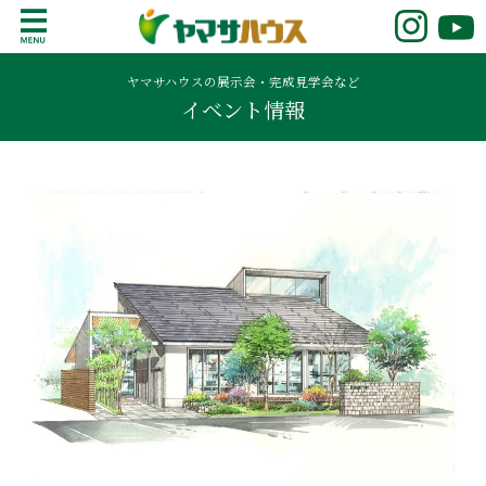
S
k
鹿児島で注文住宅ならヤマサハウス
新築の注文住宅や建売モデルハウスをお探し
i
の方はこちら。鹿児島県内で11年連続ナンバ
ヤマサハウスの展示会・完成見学会など
p
イベント情報
ーワンの実績を誇る、絆の家でおなじみの
t
ヤマサハウス。展示場情報や家づくりのこだ
o
わりをご覧ください。
c
o
n
t
e
n
t