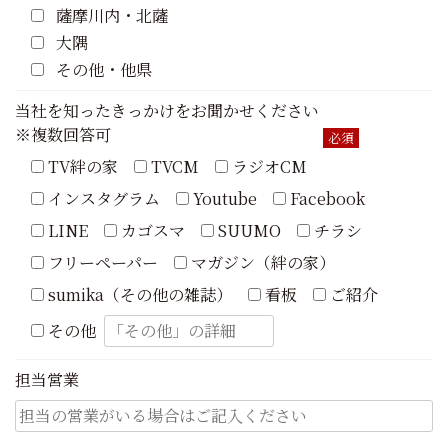
薩摩川内・北薩
大隅
その他・他県
当社を知ったきっかけをお聞かせください
※複数回答可
必須
TV絆の家
TVCM
ラジオCM
インスタグラム
Youtube
Facebook
LINE
カゴスマ
SUUMO
チラシ
フリーペーパー
マガジン（絆の家）
sumika（その他の雑誌）
看板
ご紹介
その他
担当営業