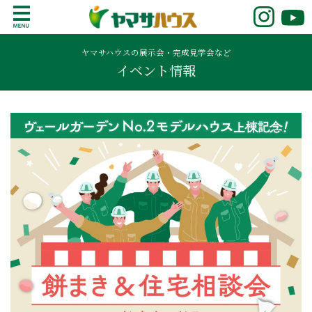
S
k
鹿児島で注文住宅ならヤマサハウス
新築の注文住宅や建売モデルハウスをお探し
i
の方はこちら。鹿児島県内で11年連続ナンバ
ヤマサハウスの展示会・完成見学会など
p
イベント情報
ーワンの実績を誇る、絆の家でおなじみの
t
ヤマサハウス。展示場情報や家づくりのこだ
o
わりをご覧ください。
c
o
n
t
e
n
t