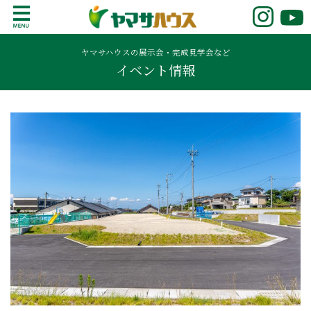
S
k
鹿児島で注文住宅ならヤマサハウス
新築の注文住宅や建売モデルハウスをお探し
i
の方はこちら。鹿児島県内で11年連続ナンバ
ヤマサハウスの展示会・完成見学会など
p
イベント情報
ーワンの実績を誇る、絆の家でおなじみの
t
ヤマサハウス。展示場情報や家づくりのこだ
o
わりをご覧ください。
c
o
n
t
e
n
t