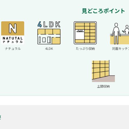
見どころポイント
ナチュラル
4LDK
たっぷり収納
対面キッチ
土間収納
要