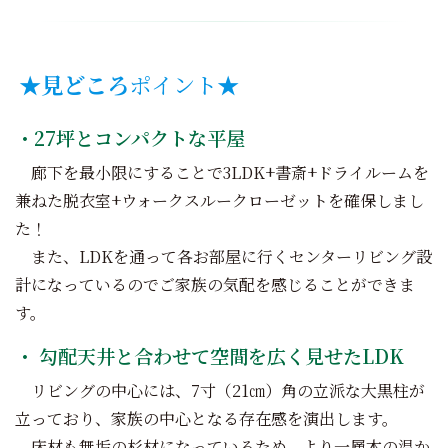
★
見どころ
ポイント★
・27坪とコンパクトな平屋
廊下を最小限にすることで3LDK+書斎+ドライルームを
兼ねた脱衣室+ウォークスルークローゼットを確保しまし
た！
また、LDKを通って各お部屋に行くセンターリビング設
計になっているのでご家族の気配を感じることができま
す。
・ 勾配天井と合わせて空間を広く見せたLDK
リビングの中心には、7寸（21㎝）角の立派な大黒柱が
立っており、家族の中心となる存在感を演出します。
床材も無垢の杉材になっているため、より一層木の温か