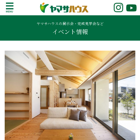
S
k
鹿児島で注文住宅ならヤマサハウス
新築の注文住宅や建売モデルハウスをお探し
i
の方はこちら。鹿児島県内で11年連続ナンバ
ヤマサハウスの展示会・完成見学会など
p
イベント情報
ーワンの実績を誇る、絆の家でおなじみの
t
ヤマサハウス。展示場情報や家づくりのこだ
o
わりをご覧ください。
c
o
n
t
e
n
t