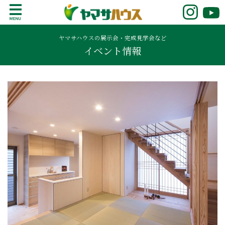
S
k
鹿児島で注文住宅ならヤマサハウス
新築の注文住宅や建売モデルハウスをお探し
i
の方はこちら。鹿児島県内で11年連続ナンバ
ヤマサハウスの展示会・完成見学会など
p
イベント情報
ーワンの実績を誇る、絆の家でおなじみの
t
ヤマサハウス。展示場情報や家づくりのこだ
o
わりをご覧ください。
c
o
n
t
e
n
t