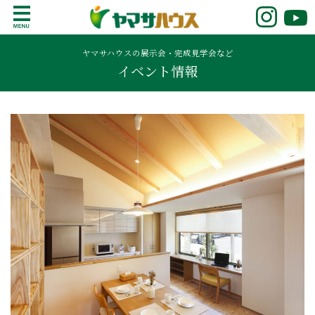
S
k
鹿児島で注文住宅ならヤマサハウス
新築の注文住宅や建売モデルハウスをお探し
i
の方はこちら。鹿児島県内で11年連続ナンバ
ヤマサハウスの展示会・完成見学会など
p
イベント情報
ーワンの実績を誇る、絆の家でおなじみの
t
ヤマサハウス。展示場情報や家づくりのこだ
o
わりをご覧ください。
c
o
n
t
e
n
t