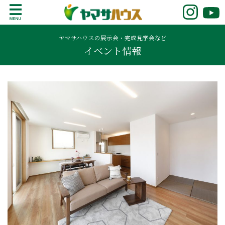
S
k
鹿児島で注文住宅ならヤマサハウス
新築の注文住宅や建売モデルハウスをお探し
i
の方はこちら。鹿児島県内で11年連続ナンバ
ヤマサハウスの展示会・完成見学会など
p
イベント情報
ーワンの実績を誇る、絆の家でおなじみの
t
ヤマサハウス。展示場情報や家づくりのこだ
o
わりをご覧ください。
c
o
n
t
e
n
t