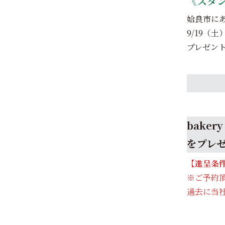
《スタ
姶良市に
9/19（
プレゼン
bake
をプレ
【進呈条
※ご予約
過去に当