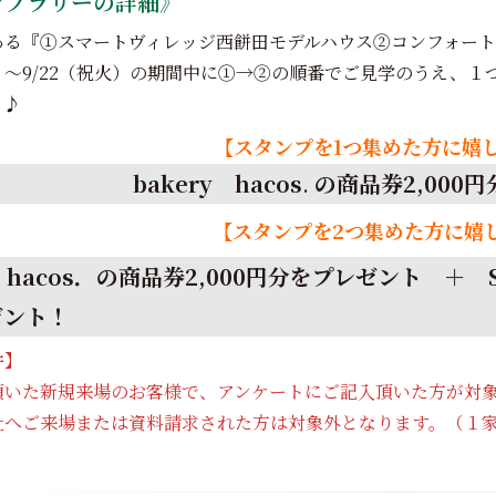
ンプラリーの詳細》
ある『①スマートヴィレッジ西餅田モデルハウス②コンフォート
土）～9/22（祝火）の期間中に①→②の順番でご見学のうえ、
ト♪
【スタンプを1つ集めた方に嬉
bakery hacos
.
の商品券2,000
【スタンプを2つ集めた方に嬉
ry hacos．の商品券2,000円分をプレゼント ＋
ゼント！
件】
頂いた新規来場のお客様で、アンケートにご記入頂いた方が対
社へご来場または資料請求された方は対象外となります。（１