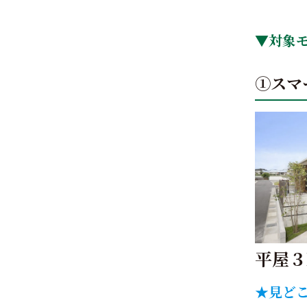
▼
対象
①スマ
平屋３
★見ど