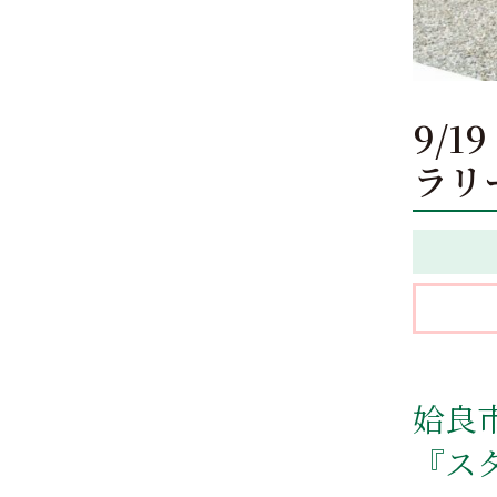
9/
ラリ
姶良
『ス