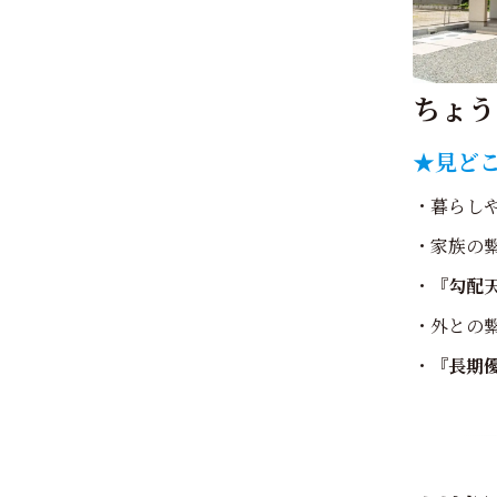
ちょう
★見ど
・暮らし
・家族の
・
『勾配
・外との
・
『長期優