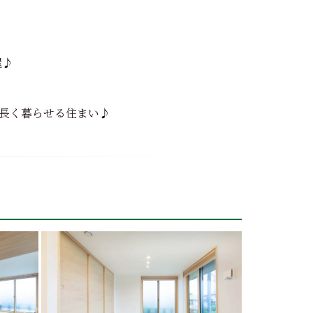
屋♪
長く暮らせる住まい♪
田