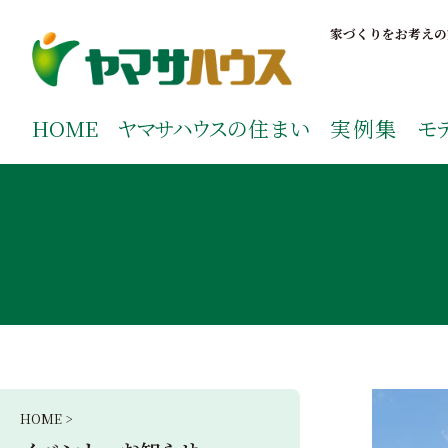
S
k
家づくりをお考えの
i
p
鹿児島で注文住宅ならヤマサハウス
新築の注文住宅や建売モデルハウスをお探しの方はこちら
t
ご覧ください。
HOME
ヤマサハウス
の住まい
実例集
モ
o
c
o
n
t
e
n
t
HOME >