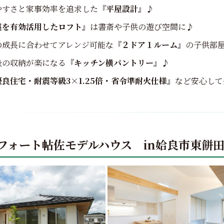
やすさと家事効率を追求した
『平屋設計』
♪
裏を有効活用したロフト』
は書斎や子供の遊び空間に♪
の成長に合わせてアレンジ可能な
『２ドア１ルーム』
の子供部
後の収納が楽になる
『キッチン横パントリー』
♪
良住宅・耐震等級3×1.25倍・省令準耐火仕様』
など安心して
フォート帖佐モデルハウス in姶良市東餅