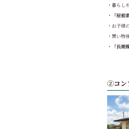
・暮らし
・
『屋根
・お子様
・買い物
・
『長期優
②コン