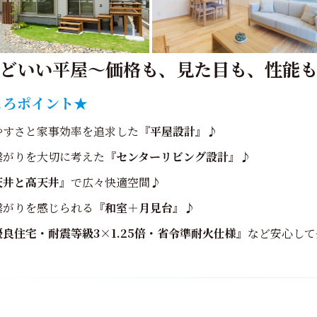
どいい平屋～価格も、見た目も、性能
ころポイント★
やすさと家事効率を追求した
『平屋設計』
♪
繋がりを大切に考えた
『センターリビング設計』
♪
天井と高天井』
で広々快適空間♪
繋がりを感じられる
『和室＋月見台』
♪
良住宅・耐震等級3×1.25倍・省令準耐火仕様』
など安心して