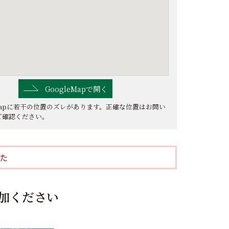
GoogleMapで開く
eMapに若干の位置のズレがあります。正確な位置はお問い
ご確認ください。
た
加ください