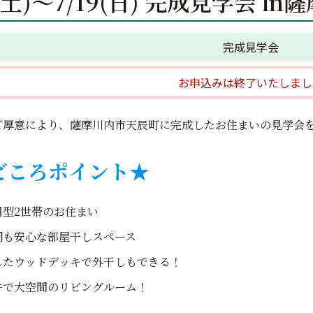
8(土)～7/19(日) 完成見学会 
完成見学会
お申込みは終了いたしまし
ご厚意により、薩摩川内市天辰町に完成したお住まいの見学会
どころポイント★
用型2世帯のお住まい
期も安心な部屋干しスペース
したウッドデッキで外干しもできる！
井で大空間のリビングルーム！