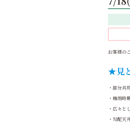
7/1
お客様の
★見
・部分共
・梅雨時
・広々と
・勾配天