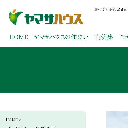
S
k
家づくりをお考えの
i
p
鹿児島で注文住宅ならヤマサハウス
新築の注文住宅や建売モデルハウスをお探しの方はこちら
t
ご覧ください。
HOME
ヤマサハウス
の住まい
実例集
モ
o
c
o
n
t
e
n
t
HOME >