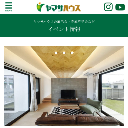
S
k
鹿児島で注文住宅ならヤマサハウス
新築の注文住宅や建売モデルハウスをお探し
i
の方はこちら。鹿児島県内で11年連続ナンバ
ヤマサハウスの展示会・完成見学会など
p
イベント情報
ーワンの実績を誇る、絆の家でおなじみの
t
ヤマサハウス。展示場情報や家づくりのこだ
o
わりをご覧ください。
c
o
n
t
e
n
t