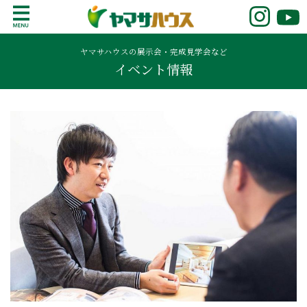
S
k
鹿児島で注文住宅ならヤマサハウス
新築の注文住宅や建売モデルハウスをお探し
i
の方はこちら。鹿児島県内で11年連続ナンバ
ヤマサハウスの展示会・完成見学会など
p
イベント情報
ーワンの実績を誇る、絆の家でおなじみの
t
ヤマサハウス。展示場情報や家づくりのこだ
o
わりをご覧ください。
c
o
n
t
e
n
t