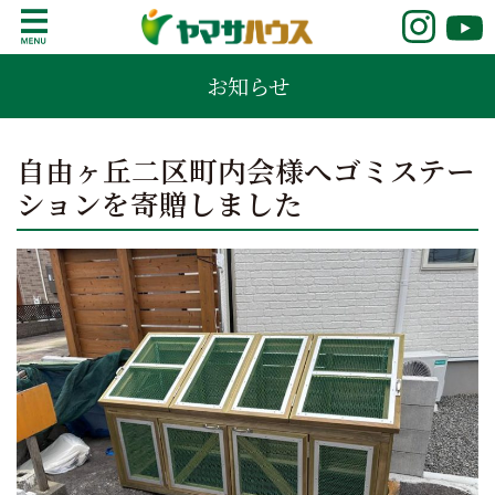
S
k
鹿児島で注文住宅ならヤマサハウス
新築の注文住宅や建売モデルハウスをお探し
i
お知らせ
の方はこちら。鹿児島県内で11年連続ナンバ
p
ーワンの実績を誇る、絆の家でおなじみの
t
ヤマサハウス。展示場情報や家づくりのこだ
o
自由ヶ丘二区町内会様へゴミステー
わりをご覧ください。
c
ションを寄贈しました
o
n
t
e
n
t