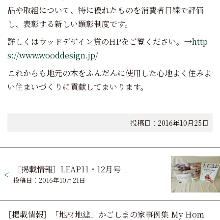
品や取組について、特に優れたものを消費者目線で評価
し、表彰する新しい顕彰制度です。
詳しくはウッドデザイン賞のHPをご覧ください。→
http
s://www.wooddesign.jp/
これからも地元の木をふんだんに使用した心地よく住みよ
い住まいづくりに貢献してまいります。
投稿日：2016年10月25日
投
［掲載情報］LEAP11・12月号
稿
投稿日：2016年10月21日
ナ
ビ
［掲載情報］「地材地建」かごしまの家事例集 My Hom