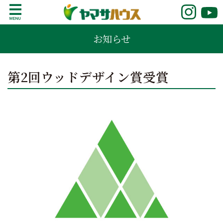
S
k
鹿児島で注文住宅ならヤマサハウス
新築の注文住宅や建売モデルハウスをお探し
i
お知らせ
の方はこちら。鹿児島県内で11年連続ナンバ
p
ーワンの実績を誇る、絆の家でおなじみの
t
ヤマサハウス。展示場情報や家づくりのこだ
o
第2回ウッドデザイン賞受賞
わりをご覧ください。
c
o
n
t
e
n
t