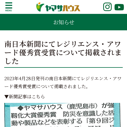
S
k
鹿児島で注文住宅ならヤマサハウス
新築の注文住宅や建売モデルハウスをお探し
i
お知らせ
の方はこちら。鹿児島県内で11年連続ナンバ
p
ーワンの実績を誇る、絆の家でおなじみの
t
ヤマサハウス。展示場情報や家づくりのこだ
o
南日本新聞にてレジリエンス・アワ
わりをご覧ください。
c
ード優秀賞受賞について掲載されま
o
n
した
t
e
n
2023年4月28日発刊の南日本新聞にてレジリエンス・アワ
t
ード優秀賞受賞について掲載されました。
▼新聞記事はこちら