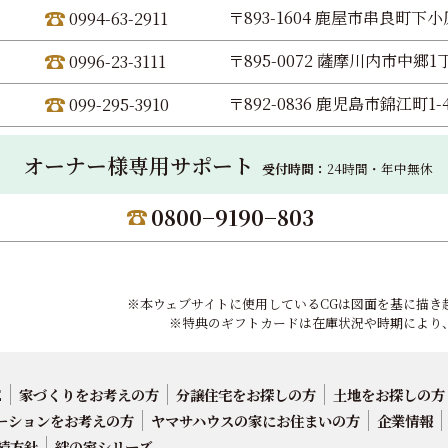
〒893-1604 鹿屋市串良町下小原
0994-63-2911
〒895-0072 薩摩川内市中郷1丁
0996-23-3111
〒892-0836 鹿児島市錦江町1-
099-295-3910
オーナー様専用サポート
受付時間：
24時間・年中無休
0800−9190−803
※本ウェブサイトに使用しているCGは図面を基に描き
※特典のギフトカードは在庫状況や時期により
E
家づくりをお考えの方
分譲住宅をお探しの方
土地をお探しの方
ーションをお考えの方
ヤマサハウスの家にお住まいの方
企業情報
続方針
絆の家シリーズ