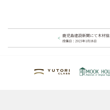
投
鹿児島建設新聞にて木材協
稿
投稿日：2023年1月18日
ナ
ビ
ゲ
ー
シ
ョ
ン