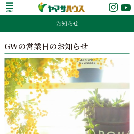
S
k
鹿児島で注文住宅ならヤマサハウス
新築の注文住宅や建売モデルハウスをお探し
i
お知らせ
の方はこちら。鹿児島県内で11年連続ナンバ
p
ーワンの実績を誇る、絆の家でおなじみの
t
ヤマサハウス。展示場情報や家づくりのこだ
o
GWの営業日のお知らせ
わりをご覧ください。
c
o
n
t
e
n
t