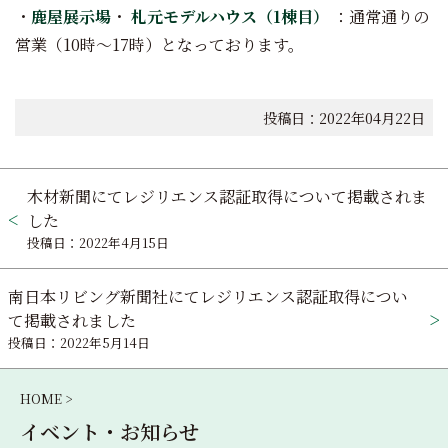
・
鹿屋展示場
・
札元モデルハウス（1棟目）
：通常通りの
営業（10時～17時）となっております。
投稿日：2022年04月22日
投
木材新聞にてレジリエンス認証取得について掲載されま
稿
した
投稿日：2022年4月15日
ナ
ビ
南日本リビング新聞社にてレジリエンス認証取得につい
て掲載されました
ゲ
投稿日：2022年5月14日
ー
HOME >
シ
イベント・お知らせ