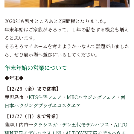
2020年も残すところあと2週間程となりました。
年末年始はご家族がそろって、１年の話をする機会も増え
ると思います。
そろそろマイホームを考えようか…なんて話題が出ました
ら、ぜひ展示場へ遊びにいらしてください。
年末年始の営業について
◆年末◆
【12/25（金）まで営業】
鹿児島市→
KTS住宅フェア
・
MBCハウジングフェア
・
南
日本ハウジングプラザエコスクエア
【12/27（日）まで営業】
薩摩川内市→
クラシスガーデン五代モデルハウス
・
AI TO
WN天辰モデルハウスⅠ期
・
AI TOWN天辰モデルハウス