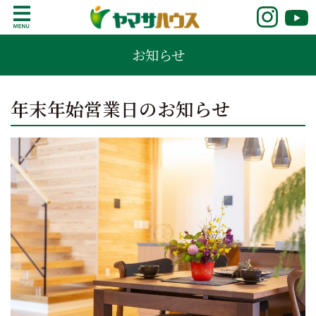
S
k
鹿児島で注文住宅ならヤマサハウス
新築の注文住宅や建売モデルハウスをお探し
i
お知らせ
の方はこちら。鹿児島県内で11年連続ナンバ
p
ーワンの実績を誇る、絆の家でおなじみの
t
ヤマサハウス。展示場情報や家づくりのこだ
o
年末年始営業日のお知らせ
わりをご覧ください。
c
o
n
t
e
n
t