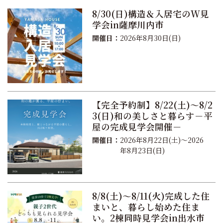
8/30(日)構造＆入居宅のW見
学会in薩摩川内市
開催日：
2026年8月30日(日)
【完全予約制】8/22(土)～8/2
3(日)和の美しさと暮らす－平
屋の完成見学会開催－
開催日：
2026年8月22日(土)～2026
年8月23日(日)
8/8(土)～8/11(火)完成した住
まいと、暮らし始めた住ま
い。2棟同時見学会in出水市