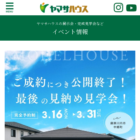
S
k
鹿児島で注文住宅ならヤマサハウス
新築の注文住宅や建売モデルハウスをお探し
i
の方はこちら。鹿児島県内で11年連続ナンバ
ヤマサハウスの展示会・完成見学会など
p
イベント情報
ーワンの実績を誇る、絆の家でおなじみの
t
ヤマサハウス。展示場情報や家づくりのこだ
o
わりをご覧ください。
c
o
n
t
e
n
t