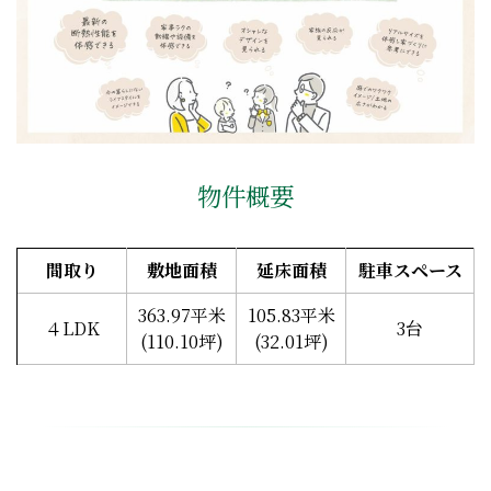
物件概要
間取り
敷地面積
延床面積
駐車スペース
363.97平米
105.83平米
４LDK
3台
(110.10坪)
(32.01坪)