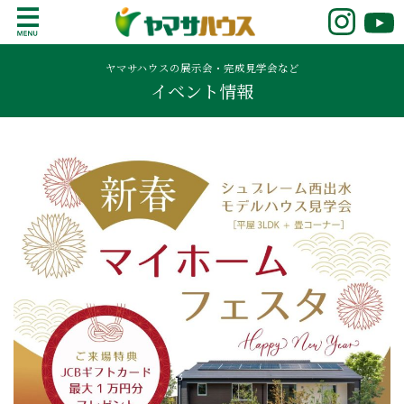
S
k
鹿児島で注文住宅ならヤマサハウス
新築の注文住宅や建売モデルハウスをお探し
i
の方はこちら。鹿児島県内で11年連続ナンバ
ヤマサハウスの展示会・完成見学会など
p
イベント情報
ーワンの実績を誇る、絆の家でおなじみの
t
ヤマサハウス。展示場情報や家づくりのこだ
o
わりをご覧ください。
c
o
n
t
e
n
t