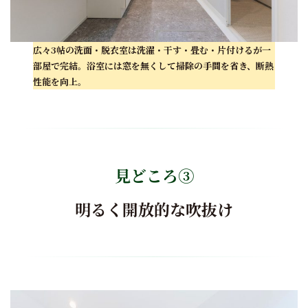
広々3帖の洗面・脱衣室は洗濯・干す・畳む・片付けるが一
部屋で完結。浴室には窓を無くして掃除の手間を省き、断熱
性能を向上
。
見どころ③
明るく開放的な吹抜け