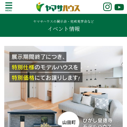
S
k
鹿児島で注文住宅ならヤマサハウス
新築の注文住宅や建売モデルハウスをお探し
i
の方はこちら。鹿児島県内で11年連続ナンバ
ヤマサハウスの展示会・完成見学会など
p
イベント情報
ーワンの実績を誇る、絆の家でおなじみの
t
ヤマサハウス。展示場情報や家づくりのこだ
o
わりをご覧ください。
c
o
n
t
e
n
t