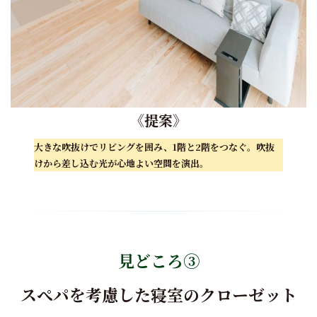
《
提案
》
大きな吹抜けでリビングを囲み、1
階と2階をつなぐ。
吹抜
けから差し込む光が心地よい空間を演出。
見どころ③
スぺパを考慮した寝室のクローゼット