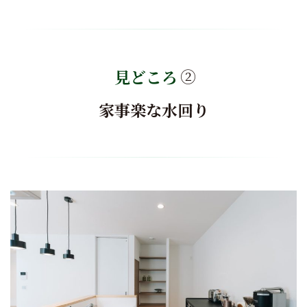
見どころ
②
家事楽な水回り