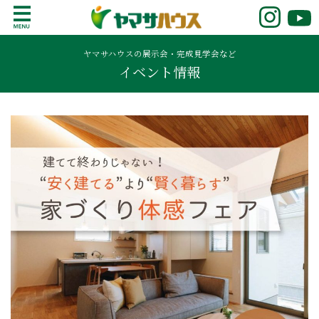
S
k
鹿児島で注文住宅ならヤマサハウス
新築の注文住宅や建売モデルハウスをお探し
i
の方はこちら。鹿児島県内で11年連続ナンバ
ヤマサハウスの展示会・完成見学会など
p
イベント情報
ーワンの実績を誇る、絆の家でおなじみの
t
ヤマサハウス。展示場情報や家づくりのこだ
o
わりをご覧ください。
c
o
n
t
e
n
t