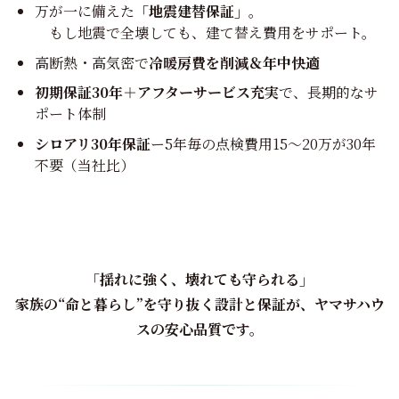
万が一に備えた
「地震建替保証」
。
もし地震で全壊しても、建て替え費用をサポート。
高断熱・高気密で
冷暖房費を削減＆年中快適
初期保証30年＋アフターサービス充実
で、長期的なサ
ポート体制
シロアリ30年保証
ー5年毎の点検費用15～20万が30年
不要（当社比）
「揺れに強く、壊れても守られる」
家族の“命と暮らし”を守り抜く設計と保証が、ヤマサハウ
スの安心品質です。