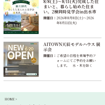
8/8(土)～8/11(火)完成した住
まいと、暮らし始めた住ま
い。2棟同時見学会in出水市
開催日：
2026年8月8日(土)～2026
年8月11日(火)
AITOWN天辰モデルハウス 展
示会
開催日：
ご希望の日程を来場予約フ
ォームにてご予約をお願い
します。 水・木を除く
HOME >