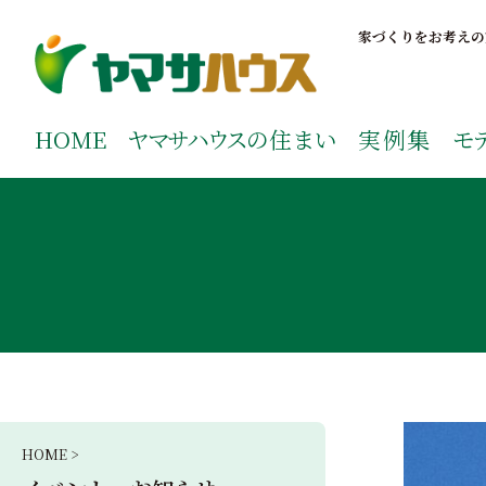
S
k
家づくりをお考えの
i
p
鹿児島で注文住宅ならヤマサハウス
新築の注文住宅や建売モデルハウスをお探しの方はこちら
t
ご覧ください。
HOME
ヤマサハウス
の住まい
実例集
モ
o
c
o
n
t
e
n
t
HOME >