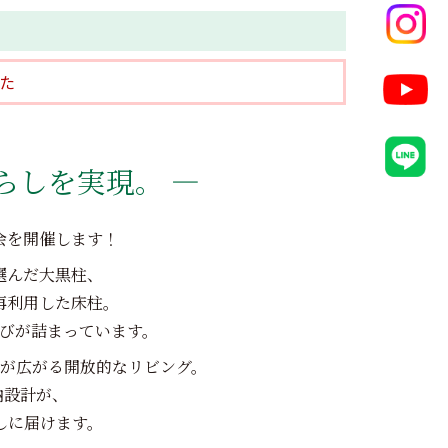
た
らしを実現。 ―
会を開催します！
選んだ大黒柱、
再利用した床柱。
こびが詰まっています。
が広がる開放的なリビング。
納設計が、
しに届けます。