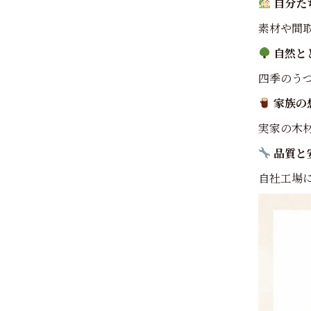
自分た
素材や間
自然と
四季のう
家族の
実家の木
品質と
自社工場