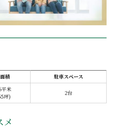
面積
駐車スペース
46平米
2台
55坪)
スメ