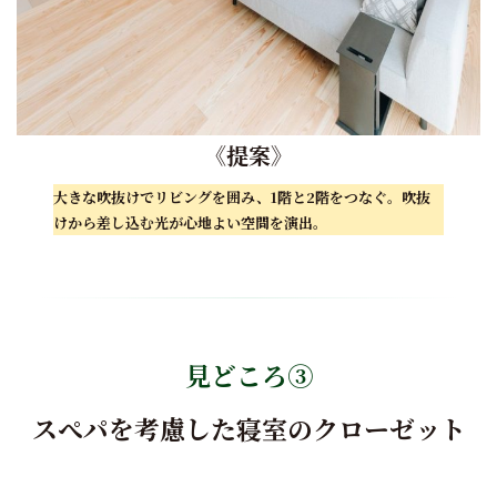
《
提案
》
大きな吹抜けでリビングを囲み、1
階と2階をつなぐ。
吹抜
けから差し込む光が心地よい空間を演出。
見どころ③
スぺパを考慮した寝室のクローゼット