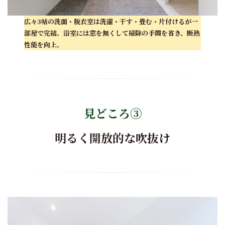
広々3帖の洗面・脱衣室は洗濯・干す・畳む・片付けるが一
部屋で完結。浴室には窓を無くして掃除の手間を省き、断熱
性能を向上
。
見どころ③
明るく開放的な吹抜け