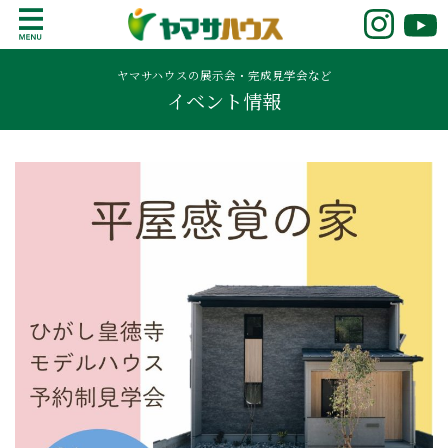
S
k
鹿児島で注文住宅ならヤマサハウス
新築の注文住宅や建売モデルハウスをお探し
i
の方はこちら。鹿児島県内で11年連続ナンバ
ヤマサハウスの展示会・完成見学会など
p
イベント情報
ーワンの実績を誇る、絆の家でおなじみの
t
ヤマサハウス。展示場情報や家づくりのこだ
o
わりをご覧ください。
c
o
n
t
e
n
t