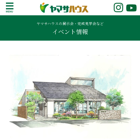
S
k
鹿児島で注文住宅ならヤマサハウス
新築の注文住宅や建売モデルハウスをお探し
i
の方はこちら。鹿児島県内で11年連続ナンバ
ヤマサハウスの展示会・完成見学会など
p
イベント情報
ーワンの実績を誇る、絆の家でおなじみの
t
ヤマサハウス。展示場情報や家づくりのこだ
o
わりをご覧ください。
c
o
n
t
e
n
t