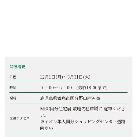
開催概要
12月1日(月)～3月31日(火)
日程
10：00～17：00 (最終18:00まで)
時間
鹿児島県霧島市国分野口西9-38
場所
MBC国分住宅展 敷地内駐車場に 駐車くださ
い。
交通アクセス
※イオン隼人国分ショッピングセンター道路
向かい