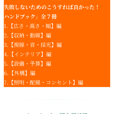
失敗しないためのこうすれば良かった！
ハンドブック
」
全７冊
1.【広さ・高さ・幅】編
2.【収納・動線】編
3.【視線・音・採光】編
4.【インテリア】編
5.【設備・予算】編
6.【外構】編
7.【照明・配線・コンセント】編