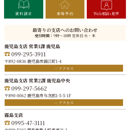
資料請求
来場予約
Web相談
見学
最寄りの支店へのお問い合わせ
受付時間：
9時〜18時 定休日:水・木
鹿児島支店 営業1課 鹿児島
099-295-3911
〒892-0836 鹿児島市錦江町1-4
アクセス
鹿児島支店 営業2課 鹿児島中央
099-297-5662
〒890-0062 鹿児島市与次郎1-5-5-1F
アクセス
霧島支店
0995-47-3111
〒899-5102 霧島市隼人町真孝31-1