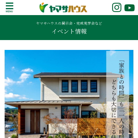
S
k
鹿児島で注文住宅ならヤマサハウス
新築の注文住宅や建売モデルハウスをお探し
i
の方はこちら。鹿児島県内で11年連続ナンバ
ヤマサハウスの展示会・完成見学会など
p
イベント情報
ーワンの実績を誇る、絆の家でおなじみの
t
ヤマサハウス。展示場情報や家づくりのこだ
o
わりをご覧ください。
c
o
n
t
e
n
t