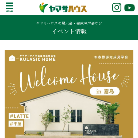
S
k
鹿児島で注文住宅ならヤマサハウス
新築の注文住宅や建売モデルハウスをお探し
i
の方はこちら。鹿児島県内で11年連続ナンバ
ヤマサハウスの展示会・完成見学会など
p
イベント情報
ーワンの実績を誇る、絆の家でおなじみの
t
ヤマサハウス。展示場情報や家づくりのこだ
o
わりをご覧ください。
c
o
n
t
e
n
t