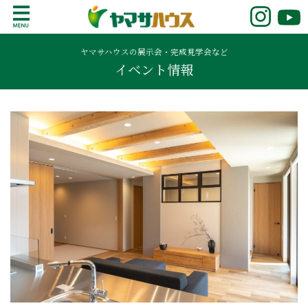
S
k
鹿児島で注文住宅ならヤマサハウス
新築の注文住宅や建売モデルハウスをお探し
i
の方はこちら。鹿児島県内で11年連続ナンバ
ヤマサハウスの展示会・完成見学会など
p
イベント情報
ーワンの実績を誇る、絆の家でおなじみの
t
ヤマサハウス。展示場情報や家づくりのこだ
o
わりをご覧ください。
c
o
n
t
e
n
t