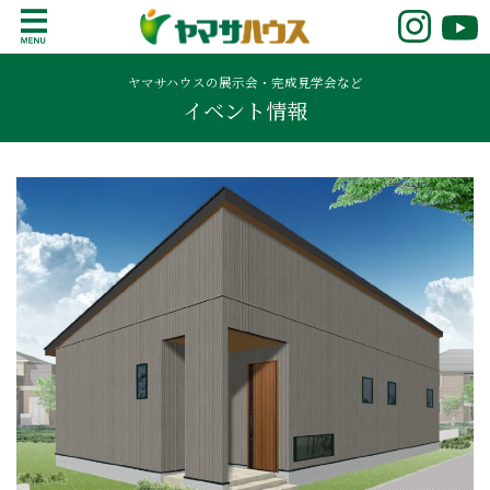
S
k
鹿児島で注文住宅ならヤマサハウス
新築の注文住宅や建売モデルハウスをお探し
i
の方はこちら。鹿児島県内で11年連続ナンバ
ヤマサハウスの展示会・完成見学会など
p
イベント情報
ーワンの実績を誇る、絆の家でおなじみの
t
ヤマサハウス。展示場情報や家づくりのこだ
o
わりをご覧ください。
c
o
n
t
e
n
t