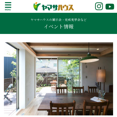
S
k
鹿児島で注文住宅ならヤマサハウス
新築の注文住宅や建売モデルハウスをお探し
i
の方はこちら。鹿児島県内で11年連続ナンバ
ヤマサハウスの展示会・完成見学会など
p
イベント情報
ーワンの実績を誇る、絆の家でおなじみの
t
ヤマサハウス。展示場情報や家づくりのこだ
o
わりをご覧ください。
c
o
n
t
e
n
t