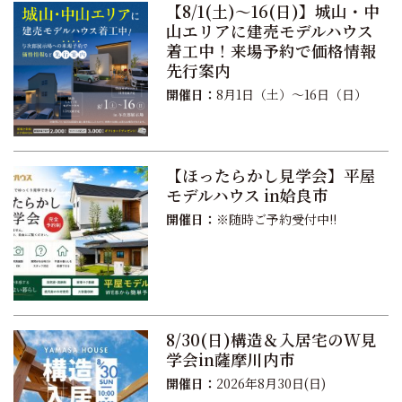
【8/1(土)〜16(日)】城山・中
山エリアに建売モデルハウス
着工中！来場予約で価格情報
先行案内
開催日：
8月1日（土）〜16日（日）
【ほったらかし見学会】平屋
モデルハウス in姶良市
開催日：
※随時ご予約受付中!!
8/30(日)構造＆入居宅のW見
学会in薩摩川内市
開催日：
2026年8月30日(日)