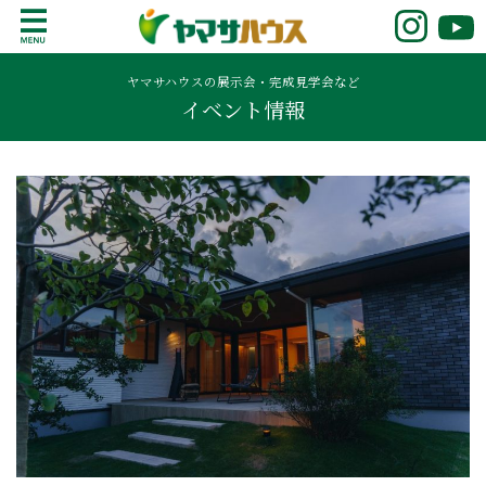
S
k
鹿児島で注文住宅ならヤマサハウス
新築の注文住宅や建売モデルハウスをお探し
i
の方はこちら。鹿児島県内で11年連続ナンバ
ヤマサハウスの展示会・完成見学会など
p
イベント情報
ーワンの実績を誇る、絆の家でおなじみの
t
ヤマサハウス。展示場情報や家づくりのこだ
o
わりをご覧ください。
c
o
n
t
e
n
t