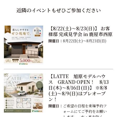
近隣のイベントもぜひご参加ください
【8/22(土)～8/23(日)】 お客
様邸 完成見学会 in 鹿屋市西原
開催日：
8月22日(土)～8月23日(日)
【LATTE 旭原モデルハウ
ス GRAND OPEN！ 8/13
日(木)～8/16日(日)】 ※8/8
(土)～8/9(日)はプレオープ
ン！
開催日：
ご希望の日程を来場予約フ
ォームにてご予約をお願い
します。 水・木を除く