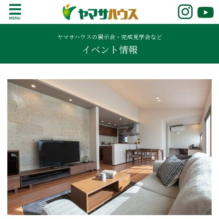
S
k
鹿児島で注文住宅ならヤマサハウス
新築の注文住宅や建売モデルハウスをお探し
i
の方はこちら。鹿児島県内で11年連続ナンバ
ヤマサハウスの展示会・完成見学会など
p
イベント情報
ーワンの実績を誇る、絆の家でおなじみの
t
ヤマサハウス。展示場情報や家づくりのこだ
o
わりをご覧ください。
c
o
n
t
e
n
t