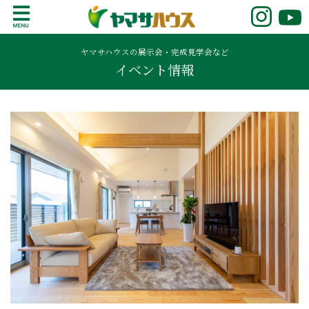
S
k
鹿児島で注文住宅ならヤマサハウス
新築の注文住宅や建売モデルハウスをお探し
i
の方はこちら。鹿児島県内で11年連続ナンバ
ヤマサハウスの展示会・完成見学会など
p
イベント情報
ーワンの実績を誇る、絆の家でおなじみの
t
ヤマサハウス。展示場情報や家づくりのこだ
o
わりをご覧ください。
c
o
n
t
e
n
t