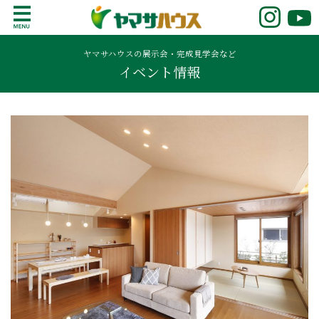
S
k
鹿児島で注文住宅ならヤマサハウス
新築の注文住宅や建売モデルハウスをお探し
i
の方はこちら。鹿児島県内で11年連続ナンバ
ヤマサハウスの展示会・完成見学会など
p
イベント情報
ーワンの実績を誇る、絆の家でおなじみの
t
ヤマサハウス。展示場情報や家づくりのこだ
o
わりをご覧ください。
c
o
n
t
e
n
t