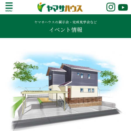
S
k
鹿児島で注文住宅ならヤマサハウス
新築の注文住宅や建売モデルハウスをお探し
i
の方はこちら。鹿児島県内で11年連続ナンバ
ヤマサハウスの展示会・完成見学会など
p
イベント情報
ーワンの実績を誇る、絆の家でおなじみの
t
ヤマサハウス。展示場情報や家づくりのこだ
o
わりをご覧ください。
c
o
n
t
e
n
t