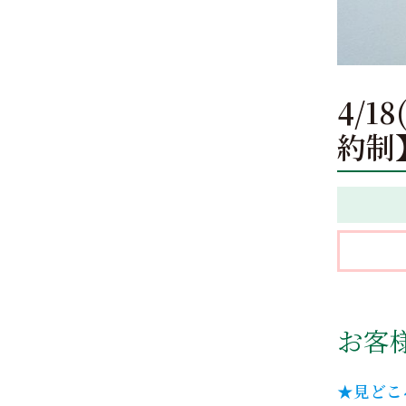
4/1
約制
お客
★見どこ