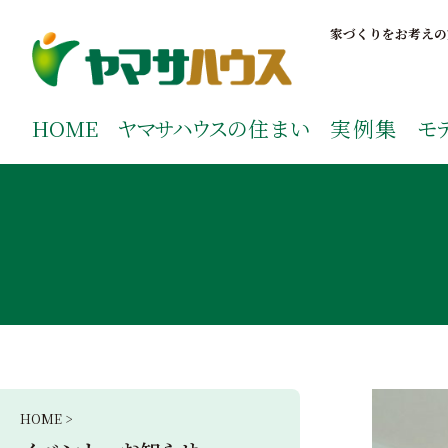
S
k
家づくりをお考えの
i
p
鹿児島で注文住宅ならヤマサハウス
新築の注文住宅や建売モデルハウスをお探しの方はこちら
t
ご覧ください。
HOME
ヤマサハウス
の住まい
実例集
モ
o
c
o
n
t
e
n
t
HOME >