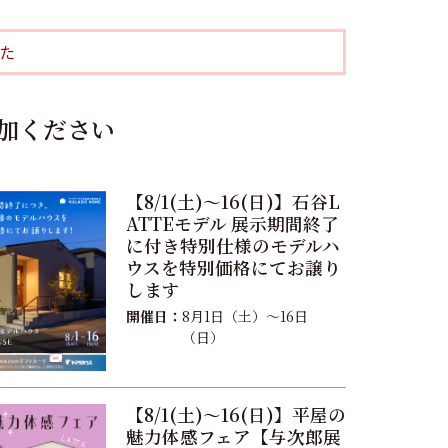
た
加ください
【8/1(土)〜16(日)】石谷L
ATTEモデル 展示期間終了
に付き特別仕様のモデルハ
ウスを特別価格にてお譲り
します
開催日：
8月1日（土）〜16日
（日）
【8/1(土)〜16(日)】平屋の
魅力体感フェア【与次郎展