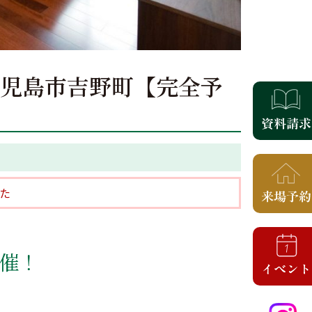
in 鹿児島市吉野町【完全予
た
催！