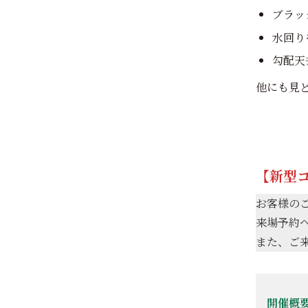
ブラッ
水回り
勾配天
他にも見
【新型
お客様の
来場予約
また、ご
開催概