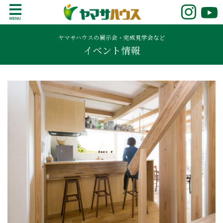
S
k
鹿児島で注文住宅ならヤマサハウス
新築の注文住宅や建売モデルハウスをお探し
i
の方はこちら。鹿児島県内で11年連続ナンバ
ヤマサハウスの展示会・完成見学会など
p
イベント情報
ーワンの実績を誇る、絆の家でおなじみの
t
ヤマサハウス。展示場情報や家づくりのこだ
o
わりをご覧ください。
c
o
n
t
e
n
t