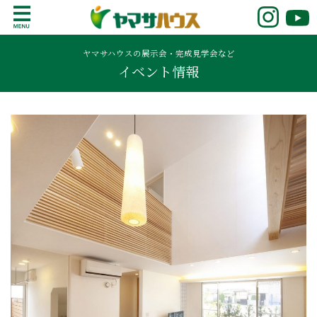
S
k
鹿児島で注文住宅ならヤマサハウス
新築の注文住宅や建売モデルハウスをお探し
i
の方はこちら。鹿児島県内で11年連続ナンバ
ヤマサハウスの展示会・完成見学会など
p
イベント情報
ーワンの実績を誇る、絆の家でおなじみの
t
ヤマサハウス。展示場情報や家づくりのこだ
o
わりをご覧ください。
c
o
n
t
e
n
t